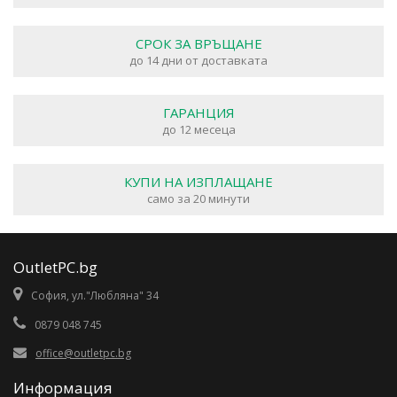
СРОК ЗА ВРЪЩАНЕ
до 14 дни от доставката
ГАРАНЦИЯ
до 12 месеца
КУПИ НА ИЗПЛАЩАНЕ
само за 20 минути
OutletPC.bg
София, ул."Любляна" 34
0879 048 745
office@outletpc.bg
Информация