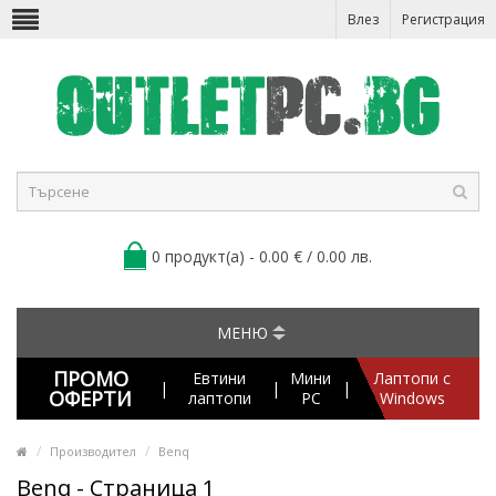
Влез
Регистрация
0 продукт(а) - 0.00 € / 0.00 лв.
МЕНЮ
ПРОМО
Евтини
Мини
Лаптопи с
|
|
|
ОФЕРТИ
лаптопи
PC
Windows
Производител
Benq
Benq - Страница 1