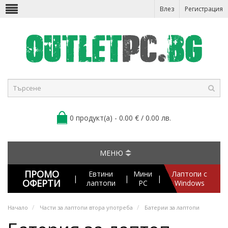
Влез
Регистрация
0 продукт(а) - 0.00 € / 0.00 лв.
МЕНЮ
ПРОМО
Евтини
Мини
Лаптопи с
|
|
|
ОФЕРТИ
лаптопи
PC
Windows
Начало
Части за лаптопи втора употреба
Батерии за лаптопи