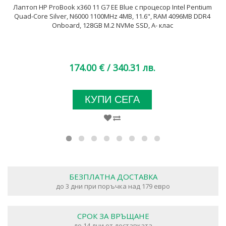
Лаптоп HP ProBook x360 11 G7 EE Blue с процесор Intel Pentium
Quad-Core Silver, N6000 1100MHz 4MB, 11.6", RAM 4096MB DDR4
Onboard, 128GB M.2 NVMe SSD, A- клас
174.00 €
/ 340.31 лв.
КУПИ СЕГА
БЕЗПЛАТНА ДОСТАВКА
до 3 дни при поръчка над 179 евро
СРОК ЗА ВРЪЩАНЕ
до 14 дни от доставката