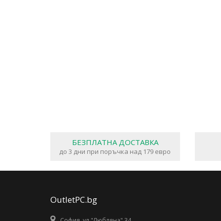
БЕЗПЛАТНА ДОСТАВКА
до 3 дни при поръчка над 179 евро
OutletPC.bg
София, ул."Любляна" 34