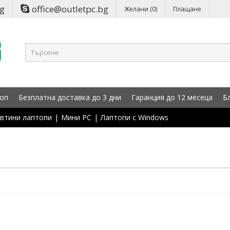
bg
office@outletpc.bg
Желани (0)
Плащане
оп
Безплатна доставка до 3 дни
Гаранция до 12 месеца
Б
втини лаптопи
|
Мини PC
|
Лаптопи с Windows