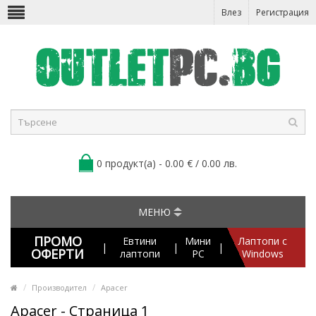
Влез
Регистрация
0 продукт(а) - 0.00 € / 0.00 лв.
МЕНЮ
ПРОМО
Евтини
Мини
Лаптопи с
|
|
|
ОФЕРТИ
лаптопи
PC
Windows
Производител
Apacer
Apacer - Страница 1