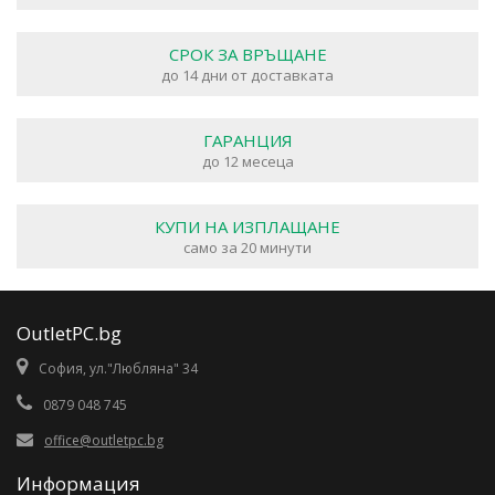
СРОК ЗА ВРЪЩАНЕ
до 14 дни от доставката
ГАРАНЦИЯ
до 12 месеца
КУПИ НА ИЗПЛАЩАНЕ
само за 20 минути
OutletPC.bg
София, ул."Любляна" 34
0879 048 745
office@outletpc.bg
Информация