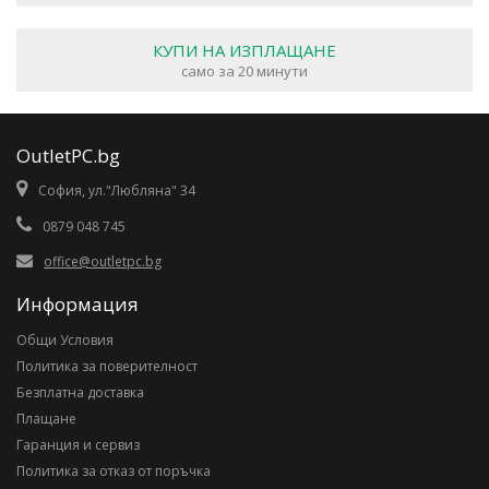
КУПИ НА ИЗПЛАЩАНЕ
само за 20 минути
OutletPC.bg
София, ул."Любляна" 34
0879 048 745
office@outletpc.bg
Информация
Общи Условия
Политика за поверителност
Безплатна доставка
Плащане
Гаранция и сервиз
Политика за отказ от поръчка