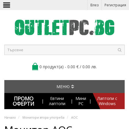
Влез
Регистрация
0 продукт(а) - 0.00 € / 0.00 лв.
МЕНЮ
ПРОМО
Евтини
Мини
Лаптопи с
|
|
|
ОФЕРТИ
лаптопи
PC
Windows
Начало
Монитори втора употреба
AOC