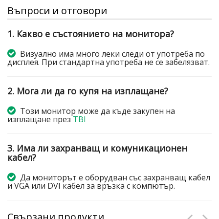
Въпроси и отговори
1. Какво е състоянието на монитора?
Визуално има много леки следи от употреба по
дисплея. При стандартна употреба не се забелязват.
2. Мога ли да го купя на изплащане?
Този монитор може да къде закупен на
изплащане през
TBI
3. Има ли захранващ и комуникационен
кабел?
Да мониторът е оборудван със захранващ кабел
и VGA или DVI кабел за връзка с компютър.
Свързани продукти