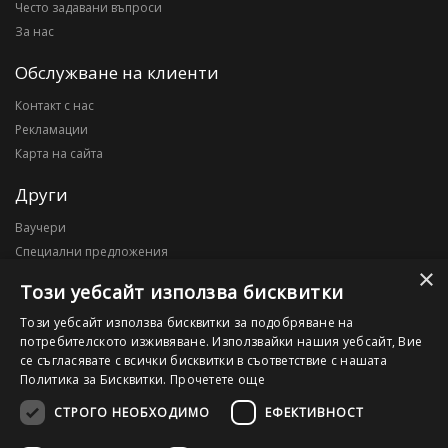
Често задавани въпроси
За нас
Обслужване на клиенти
Контакт с нас
Рекламации
Карта на сайта
Други
Ваучери
Специални предложения
×
Блог
Този уебсайт използва бисквитки
Моят профил
Този уебсайт използва бисквитки за подобряване на
потребителското изживяване. Използвайки нашия уебсайт, Вие
Моят профил
се съгласявате с всички бисквитки в съответствие с нашата
История на поръчките
Политика за Бисквитки.
Прочетете още
Желани продукти
СТРОГО НЕОБХОДИМО
ЕФЕКТИВНОСТ