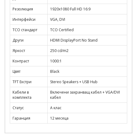
Резолюция
1920x1080 Full HD 16:9
Интерфейси
VGA, DVI
TCO стандарт
TCO Certified
Други
HDMI DisplayPort No Stand
Яркост
250 cd/m2
Контраст
1000:1
Цвят
Black
TFT Екстри
Stereo Speakers + USB Hub
Кабели в
Включени захранващ кабел + VGA/DVI
комплекта
кабел
Статус
A клас
Гаранция
12 месеца