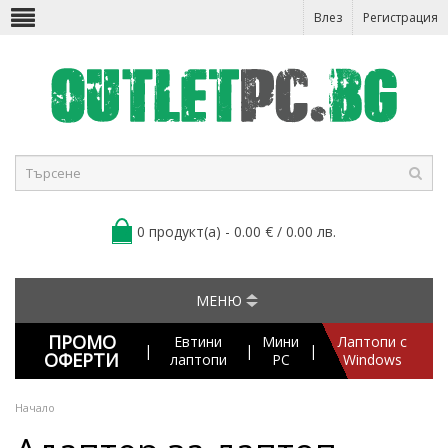
Влез
Регистрация
0 продукт(а) - 0.00 € / 0.00 лв.
МЕНЮ
ПРОМО
Евтини
Мини
Лаптопи с
|
|
|
ОФЕРТИ
лаптопи
PC
Windows
Начало