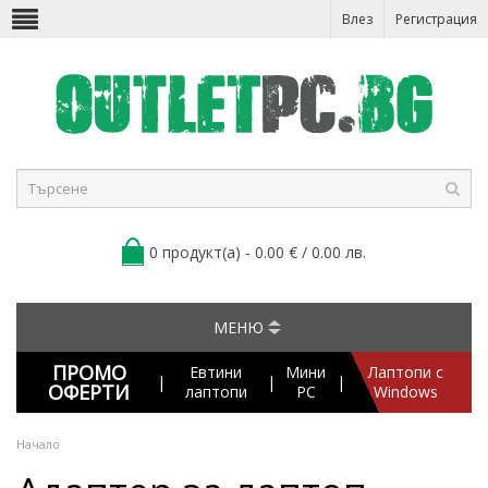
Влез
Регистрация
0 продукт(а) - 0.00 € / 0.00 лв.
МЕНЮ
ПРОМО
Евтини
Мини
Лаптопи с
|
|
|
ОФЕРТИ
лаптопи
PC
Windows
Начало