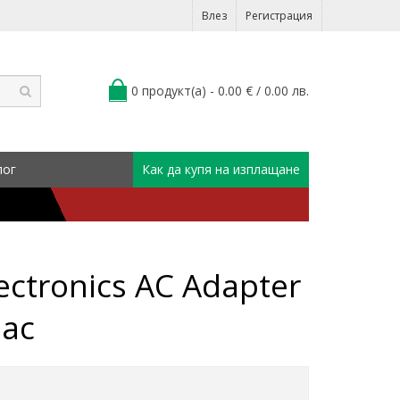
Влез
Регистрация
0 продукт(а) - 0.00 € / 0.00 лв.
лог
Как да купя на изплащане
ectronics AC Adapter
лас