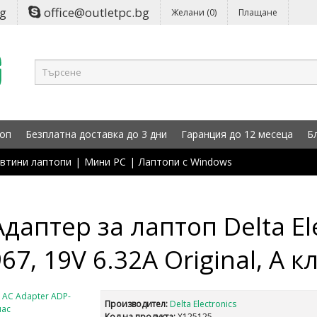
bg
office@outletpc.bg
Желани (0)
Плащане
оп
Безплатна доставка до 3 дни
Гаранция до 12 месеца
Б
втини лаптопи
|
Мини PC
|
Лаптопи с Windows
даптер за лаптоп Delta El
7, 19V 6.32A Original, A к
Производител:
Delta Electronics
Код на продукта:
X125125