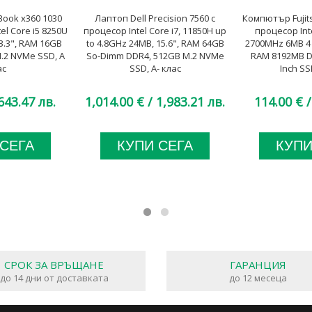
Book x360 1030
Лаптоп Dell Precision 7560 с
Компютър Fujits
el Core i5 8250U
процесор Intel Core i7, 11850H up
процесор Inte
3.3", RAM 16GB
to 4.8GHz 24MB, 15.6", RAM 64GB
2700MHz 6MB 4 c
.2 NVMe SSD, A
So-Dimm DDR4, 512GB M.2 NVMe
RAM 8192MB DD
ас
SSD, A- клас
Inch SS
643.47 лв.
1,014.00 €
/ 1,983.21 лв.
114.00 €
/
 СЕГА
КУПИ СЕГА
КУПИ
СРОК ЗА ВРЪЩАНЕ
ГАРАНЦИЯ
до 14 дни от доставката
до 12 месеца