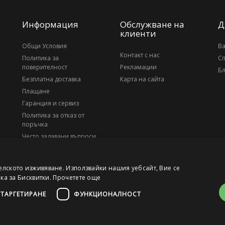
Информация
Обслужване на
Д
клиенти
Общи Условия
В
Контакт с нас
Политика за
С
поверителност
Рекламации
Бл
Безплатна доставка
Карта на сайта
Плащане
Гаранция и сервиз
Политика за отказ от
поръчка
Често задавани въпроси
За нас
елското изживяване. Използвайки нашия уебсайт, Вие се
ика за Бисквитки.
Прочетете още
ТАРГЕТИРАНЕ
ФУНКЦИОНАЛНОСТ
, ЕИК 203010795