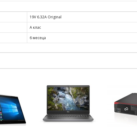
19V 6.32A Original
A клас
6 месеца