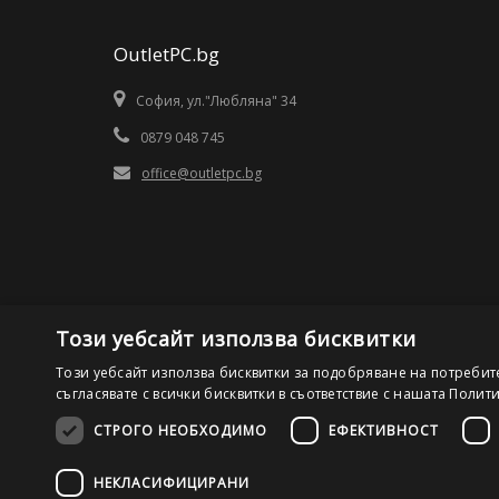
OutletPC.bg
София, ул."Любляна" 34
0879 048 745
office@outletpc.bg
Този уебсайт използва бисквитки
Този уебсайт използва бисквитки за подобряване на потребит
съгласявате с всички бисквитки в съответствие с нашата Полит
СТРОГО НЕОБХОДИМО
ЕФЕКТИВНОСТ
©2026 OutletPC.bg, Всички права запазени! Ди Ес Ай ООД
НЕКЛАСИФИЦИРАНИ