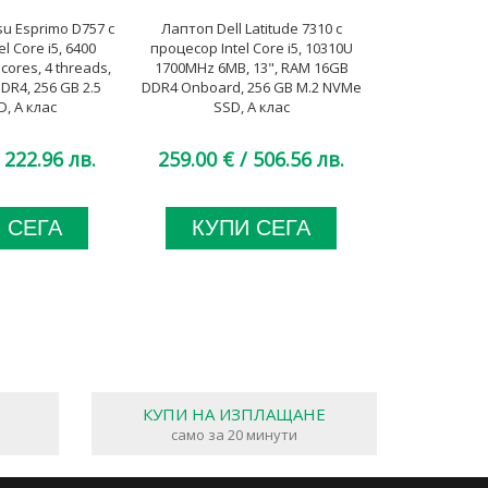
u Esprimo D757 с
Лаптоп Dell Latitude 7310 с
Монитор HP El
l Core i5, 6400
процесор Intel Core i5, 10310U
27", 350 cd/m2
ores, 4 threads,
1700MHz 6MB, 13", RAM 16GB
WQHD 16:9, S
R4, 256 GB 2.5
DDR4 Onboard, 256 GB M.2 NVMe
Hub,
D, А клас
SSD, A клас
 222.96 лв.
259.00 €
/ 506.56 лв.
17
164.00 €
 СЕГА
КУПИ СЕГА
КУП
КУПИ НА ИЗПЛАЩАНЕ
само за 20 минути