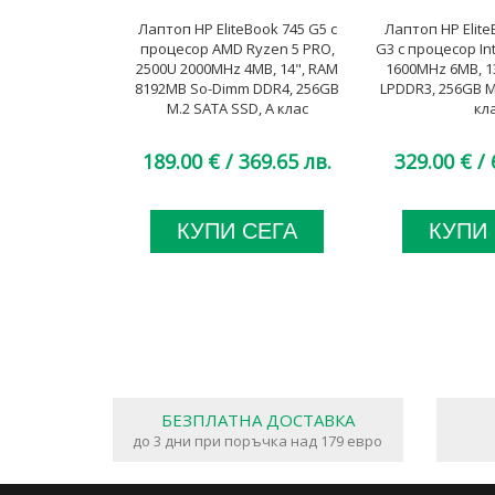
Лаптоп HP EliteBook 745 G5 с
Лаптоп HP Elite
процесор AMD Ryzen 5 PRO,
G3 с процесор Int
2500U 2000MHz 4MB, 14", RAM
1600MHz 6MB, 1
8192MB So-Dimm DDR4, 256GB
LPDDR3, 256GB M
M.2 SATA SSD, A клас
кл
189.00 €
/ 369.65 лв.
329.00 €
/ 
КУПИ СЕГА
КУПИ
БЕЗПЛАТНА ДОСТАВКА
до 3 дни при поръчка над 179 евро