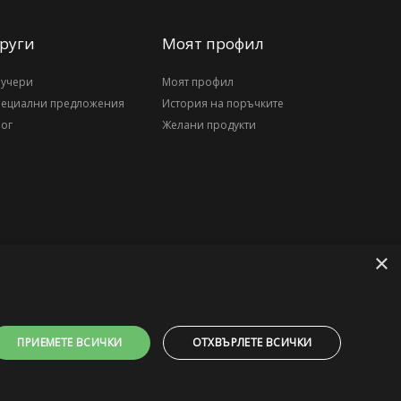
руги
Моят профил
аучери
Моят профил
пециални предложения
История на поръчките
ог
Желани продукти
×
ПРИЕМЕТЕ ВСИЧКИ
ОТХВЪРЛЕТЕ ВСИЧКИ