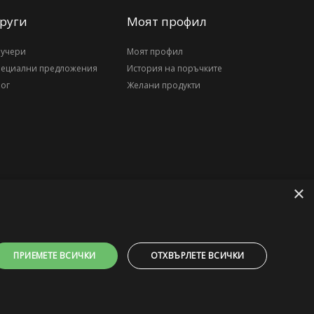
руги
Моят профил
аучери
Моят профил
пециални предложения
История на поръчките
ог
Желани продукти
×
ПРИЕМЕТЕ ВСИЧКИ
ОТХВЪРЛЕТЕ ВСИЧКИ