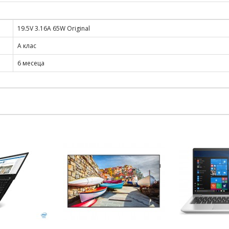
19.5V 3.16A 65W Original
А клас
6 месеца