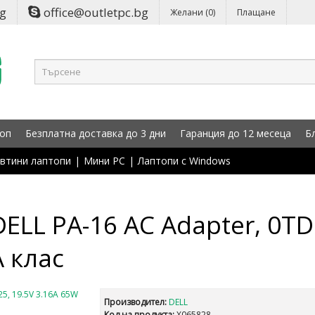
bg
office@outletpc.bg
Желани (0)
Плащане
оп
Безплатна доставка до 3 дни
Гаранция до 12 месеца
Б
втини лаптопи
|
Мини PC
|
Лаптопи с Windows
ELL PA-16 AC Adapter, 0TD
А клас
Производител:
DELL
Код на продукта:
X065828