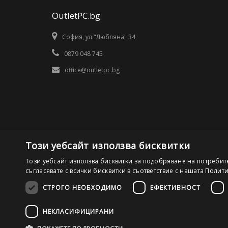
OutletPC.bg
София, ул."Любляна" 34
0879 048 745
office@outletpc.bg
Този уебсайт използва бисквитки
Този уебсайт използва бисквитки за подобряване на потребит
съгласявате с всички бисквитки в съответствие с нашата Полит
СТРОГО НЕОБХОДИМО
ЕФЕКТИВНОСТ
©2026 OutletPC.bg, Всички права запазени! Ди Ес Ай ООД
НЕКЛАСИФИЦИРАНИ