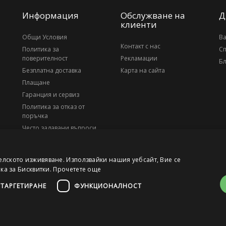
Информация
Обслужване на
Д
клиенти
Общи Условия
В
Контакт с нас
Политика за
С
поверителност
Рекламации
Бл
Безплатна доставка
Карта на сайта
Плащане
Гаранция и сервиз
Политика за отказ от
поръчка
Често задавани въпроси
За нас
елското изживяване. Използвайки нашия уебсайт, Вие се
ика за Бисквитки.
Прочетете още
ТАРГЕТИРАНЕ
ФУНКЦИОНАЛНОСТ
, ЕИК 203010795