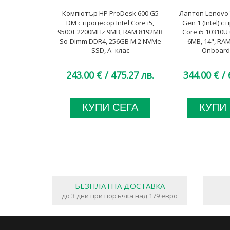
Компютър HP ProDesk 600 G5
Лаптоп Lenovo 
DM с процесор Intel Core i5,
Gen 1 (Intel) с
9500T 2200MHz 9MB, RAM 8192MB
Core i5 10310U
So-Dimm DDR4, 256GB M.2 NVMe
6MB, 14", RA
SSD, A- клас
Onboard,
243.00 €
/ 475.27 лв.
344.00 €
/ 
КУПИ СЕГА
КУПИ
БЕЗПЛАТНА ДОСТАВКА
до 3 дни при поръчка над 179 евро