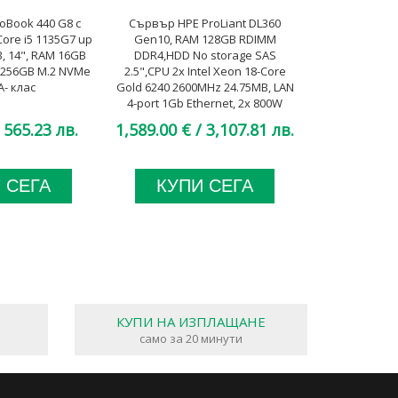
oBook 440 G8 с
Сървър HPE ProLiant DL360
Лаптоп Dell 
Core i5 1135G7 up
Gen10, RAM 128GB RDIMM
процесор Intel
, 14", RAM 16GB
DDR4,HDD No storage SAS
to 4.8GHz 24M
 256GB M.2 NVMe
2.5",CPU 2x Intel Xeon 18-Core
So-Dimm DDR
A- клас
Gold 6240 2600MHz 24.75MB, LAN
SSD,
4-port 1Gb Ethernet, 2x 800W
Platinum Low Halogen, A клас
 565.23 лв.
1,589.00 €
/ 3,107.81 лв.
1,104.00 €
 СЕГА
КУПИ СЕГА
КУП
КУПИ НА ИЗПЛАЩАНЕ
само за 20 минути