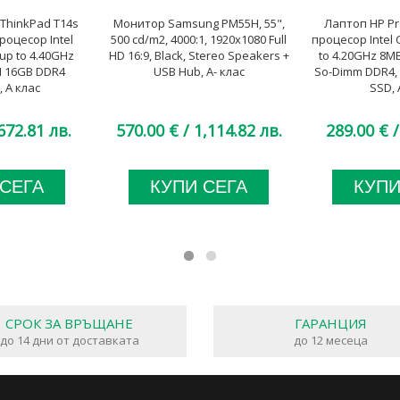
ThinkPad T14s
Монитор Samsung PM55H, 55",
Лаптоп HP Pr
 процесор Intel
500 cd/m2, 4000:1, 1920x1080 Full
процесор Intel 
 up to 4.40GHz
HD 16:9, Black, Stereo Speakers +
to 4.20GHz 8MB
M 16GB DDR4
USB Hub, A- клас
So-Dimm DDR4,
 A клас
SSD, 
672.81 лв.
570.00 €
/ 1,114.82 лв.
289.00 €
/
 СЕГА
КУПИ СЕГА
КУПИ
СРОК ЗА ВРЪЩАНЕ
ГАРАНЦИЯ
до 14 дни от доставката
до 12 месеца