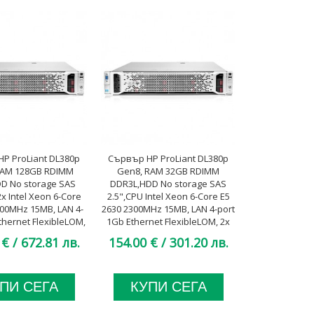
P ProLiant DL380p
Сървър HP ProLiant DL380p
RAM 128GB RDIMM
Gen8, RAM 32GB RDIMM
D No storage SAS
DDR3L,HDD No storage SAS
2x Intel Xeon 6-Core
2.5",CPU Intel Xeon 6-Core E5
500MHz 15MB, LAN 4-
2630 2300MHz 15MB, LAN 4-port
thernet FlexibleLOM,
1Gb Ethernet FlexibleLOM, 2x
 Platinum, A клас
460W Platinum, A клас
 €
/ 672.81 лв.
154.00 €
/ 301.20 лв.
ПИ СЕГА
КУПИ СЕГА