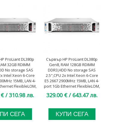
P ProLiant DL380p
Сървър HP ProLiant DL380p
RAM 32GB RDIMM
Gen8, RAM 128GB RDIMM
DD No storage SAS
DDR3,HDD No storage SAS
2x Intel Xeon 6-Core
2.5",CPU 2x Intel Xeon 6-Core
000MHz 15MB, LAN 4-
E5 2667 2900MHz 15MB, LAN 4-
thernet FlexibleLOM,
port 1Gb Ethernet FlexibleLOM,
 Platinum, A клас
2x 750W Platinum, additional
 €
/ 310.98 лв.
329.00 €
/ 643.47 лв.
Smart Array P420/1GB with
FBWC, A клас
ПИ СЕГА
КУПИ СЕГА