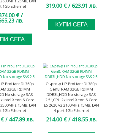
4 2600MHz 25MB, LAN
2x 460W Platinum, A клас
319.00 €
/ 623.91 лв.
rt 1Gb Ethernet
leLOM, 2x 1200W
874.00 €
/
tinum, A клас
665.23 лв.
КУПИ СЕГА
ПИ СЕГА
P ProLiant DL360p
Сървър HP ProLiant DL380p
RAM 32GB RDIMM
Gen8, RAM 32GB RDIMM
DD No storage SAS
DDR3L,HDD No storage SAS
2x Intel Xeon 6-Core
2.5",CPU 2x Intel Xeon 6-Core
2 3500MHz 15MB, LAN
E5 2620 v2 2100MHz 15MB, LAN
rt 1Gb Ethernet
4-port 1Gb Ethernet
M, 2x 460W Platinum,
FlexibleLOM, 2x 460W Platinum,
 €
/ 447.89 лв.
214.00 €
/ 418.55 лв.
A клас
A клас