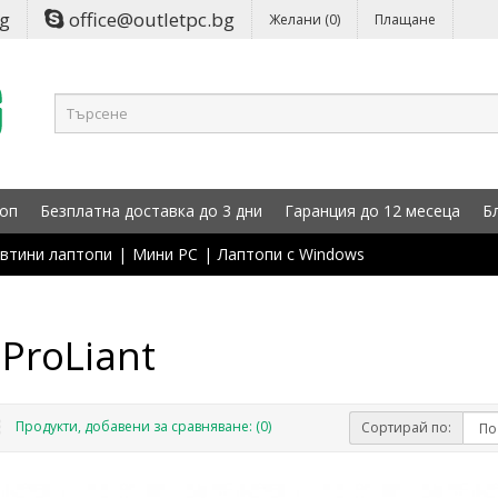
bg
office@outletpc.bg
Желани (0)
Плащане
оп
Безплатна доставка до 3 дни
Гаранция до 12 месеца
Б
втини лаптопи
|
Мини PC
|
Лаптопи с Windows
ProLiant
Продукти, добавени за сравняване: (0)
Сортирай по: