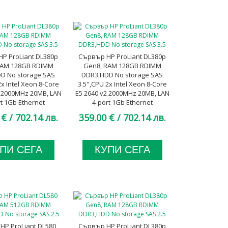
P ProLiant DL380p
Сървър HP ProLiant DL380p
RAM 128GB RDIMM
Gen8, RAM 128GB RDIMM
D No storage SAS
DDR3,HDD No storage SAS
2x Intel Xeon 8-Core
3.5",CPU 2x Intel Xeon 8-Core
2 2000MHz 20MB, LAN
E5 2640 v2 2000MHz 20MB, LAN
rt 1Gb Ethernet
4-port 1Gb Ethernet
M, 2x 460W Platinum,
FlexibleLOM, 2x 750W Gold, A
 €
/ 702.14 лв.
359.00 €
/ 702.14 лв.
A клас
клас
ПИ СЕГА
КУПИ СЕГА
HP ProLiant DL580
Сървър HP ProLiant DL380p