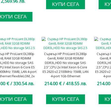
2,569.96 лв.
клас
КУПИ СЕГА
КУ
КУПИ СЕГА
ър HP ProLiant DL380p
Сървър HP ProLiant DL380p
Сървър H
n8, RAM 32GB RDIMM
Gen8, RAM 32GB RDIMM
Gen8, 
L,HDD No storage SAS
DDR3L,HDD No storage SAS
DDR3L,H
CPU Intel Xeon 6-Core E5
2.5",CPU 2x Intel Xeon 6-Core
2.5",CPU 
000MHz 15MB, LAN 4-port
E5 2620 v2 2100MHz 15MB, LAN
E5 2620 v
thernet FlexibleLOM, 2x
4-port 1Gb Ethernet
4-po
0W Platinum, A клас
FlexibleLOM, 2x 460W Platinum,
FlexibleLO
.00 €
/ 330.54 лв.
214.00 €
/ 418.55 лв.
214.00
A клас
КУПИ СЕГА
КУПИ СЕГА
КУ