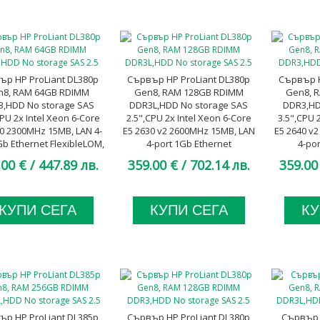
ър HP ProLiant DL380p
Сървър HP ProLiant DL380p
Сървър H
n8, RAM 64GB RDIMM
Gen8, RAM 128GB RDIMM
Gen8, 
3,HDD No storage SAS
DDR3L,HDD No storage SAS
DDR3,HD
CPU 2x Intel Xeon 6-Core
2.5",CPU 2x Intel Xeon 6-Core
3.5",CPU 
30 2300MHz 15MB, LAN 4-
E5 2630 v2 2600MHz 15MB, LAN
E5 2640 v
Gb Ethernet FlexibleLOM,
4-port 1Gb Ethernet
4-po
x 750W Gold, A клас
FlexibleLOM, 2x 460W Platinum,
FlexibleLO
.00 €
/ 447.89 лв.
359.00 €
/ 702.14 лв.
359.00
A клас
КУПИ СЕГА
КУПИ СЕГА
КУ
ър HP ProLiant DL385p
Сървър HP ProLiant DL380p
Сървър 