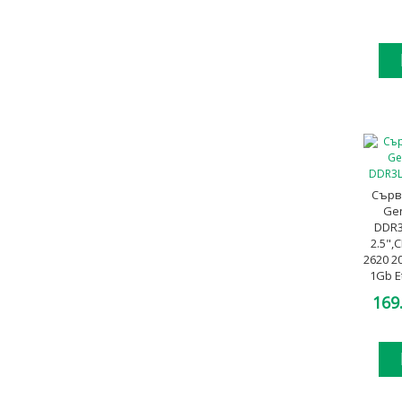
Сърв
Ge
DDR3
2.5",
2620 2
1Gb E
46
169