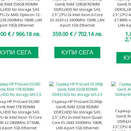
8, RAM 256GB RDIMM
Gen8, RAM 128GB RDIMM
Gen8, 
L,HDD No storage SAS
DDR3,HDD No storage SAS
DDR3L,H
CPU 2x AMD Opteron 12-
2.5",CPU 2x Intel Xeon 6-Core
2.5",CPU 4
6238 2600MHz 16MB, LAN
E5 2630 v2 2600MHz 15MB, LAN
E7 8895 
-port 10Gb Ethernet
4-port 1Gb Ethernet
LAN 4-p
leLOM, 2x 750W Platinum,
FlexibleLOM, 2x 460W Platinum,
Flexib
.00 €
/ 966.18 лв.
359.00 €
/ 702.14 лв.
1,
A клас
with additional TPM module, A
Pla
2,
клас
КУПИ СЕГА
КУПИ СЕГА
КУ
ър HP ProLiant DL580
Сървър HP ProLiant DL360p
n8, RAM 1TB RDIMM
Gen8, RAM 32GB RDIMM
Сървър 
L,HDD No storage SAS
DDR3,HDD No storage SAS
Gen9, R
PU 4x Intel Xeon 15-Core
2.5",CPU 2x Intel Xeon Quad-
DDR4,H
895 v2 2800MHz 37.5MB,
Core E5 2643 3300MHz 10MB,
2.5",CPU 4
 4-port 1Gb Ethernet
LAN 4-port 1Gb Ethernet