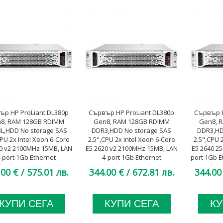
ър HP ProLiant DL380p
Сървър HP ProLiant DL380p
Сървър H
8, RAM 128GB RDIMM
Gen8, RAM 128GB RDIMM
Gen8, 
L,HDD No storage SAS
DDR3,HDD No storage SAS
DDR3,HD
CPU 2x Intel Xeon 6-Core
2.5",CPU 2x Intel Xeon 6-Core
2.5",CPU 
0 v2 2100MHz 15MB, LAN
E5 2620 v2 2100MHz 15MB, LAN
E5 2640 2
-port 1Gb Ethernet
4-port 1Gb Ethernet
port 1Gb E
leLOM, 2x 460W Platinum,
FlexibleLOM, 2x 460W, A клас
2x 460W
.00 €
/ 575.01 лв.
344.00 €
/ 672.81 лв.
344.00
A клас
КУПИ СЕГА
КУПИ СЕГА
КУ