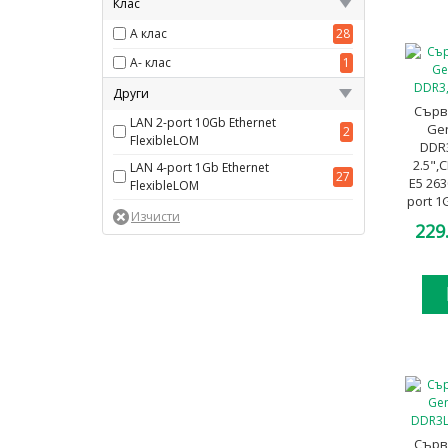
Клас
A клас
28
A- клас
1
Други
Сърв
LAN 2-port 10Gb Ethernet
Ge
2
FlexibleLOM
DDR
2.5",
LAN 4-port 1Gb Ethernet
27
E5 26
FlexibleLOM
port 1
2
229
Сърв