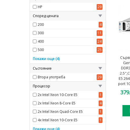
HP
29
Според цената
200
4
300
11
400
24
500
25
Сърв
600
25
Покажи още (4)
Gen
700
25
DDR3
Състояние
2.5",
800
25
Втора употреба
29
E5 26
port 1
1000
25
Процесор
2x 
379
2x Intel Xeon 10-Core E5
1
2x Intel Xeon 8-Core E5
4
2x Intel Xeon Quad-Core E5
1
4x Intel Xeon 10-Core E5
1
4x Intel Xeon 15-Core E7
2
Покажи още (4)