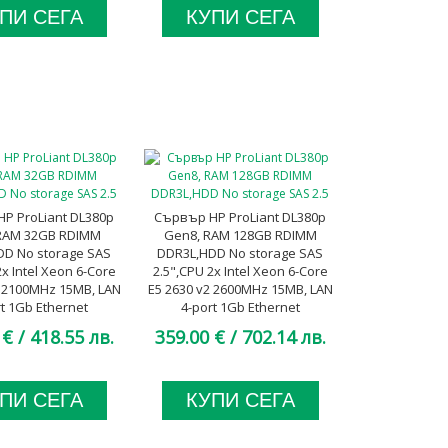
ПИ СЕГА
КУПИ СЕГА
P ProLiant DL380p
Сървър HP ProLiant DL380p
RAM 32GB RDIMM
Gen8, RAM 128GB RDIMM
DD No storage SAS
DDR3L,HDD No storage SAS
2x Intel Xeon 6-Core
2.5",CPU 2x Intel Xeon 6-Core
2 2100MHz 15MB, LAN
E5 2630 v2 2600MHz 15MB, LAN
rt 1Gb Ethernet
4-port 1Gb Ethernet
M, 2x 460W Platinum,
FlexibleLOM, 2x 460W Platinum,
 €
/ 418.55 лв.
359.00 €
/ 702.14 лв.
A клас
A клас
ПИ СЕГА
КУПИ СЕГА