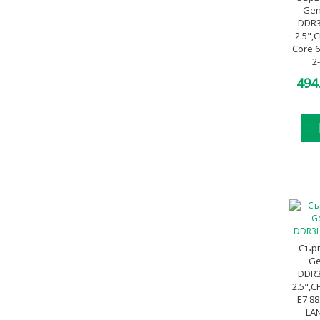
Gen
DDR3
2.5",
Core 
2
Flexib
494
Сърв
Ge
DDR3
2.5",C
E7 8
LAN