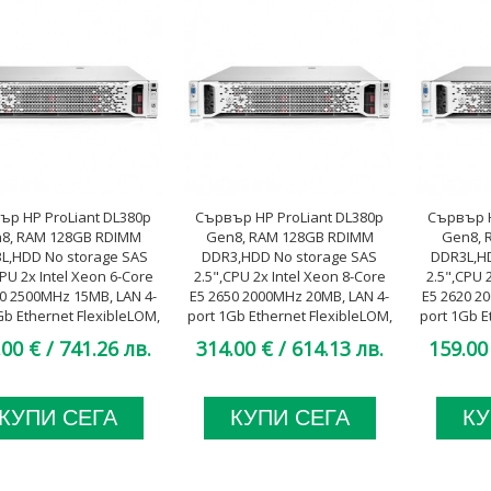
ър HP ProLiant DL380p
Сървър HP ProLiant DL380p
Сървър H
8, RAM 128GB RDIMM
Gen8, RAM 128GB RDIMM
Gen8, 
L,HDD No storage SAS
DDR3,HDD No storage SAS
DDR3L,H
CPU 2x Intel Xeon 6-Core
2.5",CPU 2x Intel Xeon 8-Core
2.5",CPU 
40 2500MHz 15MB, LAN 4-
E5 2650 2000MHz 20MB, LAN 4-
E5 2620 2
Gb Ethernet FlexibleLOM,
port 1Gb Ethernet FlexibleLOM,
port 1Gb E
460W Platinum, A клас
2x 750W Platinum, A клас
2x 460W
.00 €
/ 741.26 лв.
314.00 €
/ 614.13 лв.
159.00
КУПИ СЕГА
КУПИ СЕГА
КУ