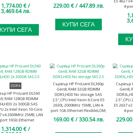
E5 4627 v
exibleLOM, 3x 1200W
FlexibleLOM, 2x 750W, A клас
1,774.00 €
/
229.00 €
/ 447.89 лв.
4-po
Platinum, A клас
3,469.64 лв.
Flexib
1,
Pla
3,
КУПИ СЕГА
КУПИ СЕГА
КУ
Сървър HP ProLiant DL360p
Сървър H
DDR4
Gen8, RAM 32GB RDIMM
Gen8, 
ър HP ProLiant DL560
DDR3,HDD No storage SAS
DDR3L,H
9, RAM 128GB RDIMM
2.5",CPU Intel Xeon 6-Core E5
2.5",CPU 
4,HDD 2x 300GB SAS
2630L 2000MHz 15MB, LAN 4-
E5 2637 v
PU 2x Intel Xeon 10-Core
port 1Gb Ethernet FlexibleLOM,
4-po
7 v4 2600MHz 25MB, LAN
2x 460W Gold, A клас
FlexibleLO
169.00 €
/ 330.54 лв.
229.00
-port 10Gb Ethernet
exibleLOM, 2x 1200W
1,314.00 €
/
um, SAS Expander Card, A