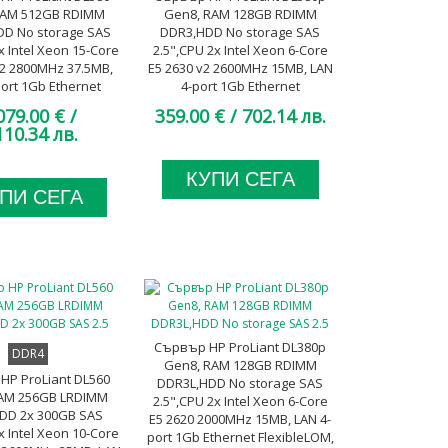
RAM 512GB RDIMM
Gen8, RAM 128GB RDIMM
DD No storage SAS
DDR3,HDD No storage SAS
x Intel Xeon 15-Core
2.5",CPU 2x Intel Xeon 6-Core
v2 2800MHz 37.5MB,
E5 2630 v2 2600MHz 15MB, LAN
ort 1Gb Ethernet
4-port 1Gb Ethernet
leLOM, 3x 1200W
FlexibleLOM, 2x 460W Platinum,
079.00 €
/
359.00 €
/ 702.14 лв.
tinum, A- клас
with additional TPM module, A
110.34 лв.
клас
КУПИ СЕГА
ПИ СЕГА
Сървър HP ProLiant DL380p
DDR4
Gen8, RAM 128GB RDIMM
HP ProLiant DL560
DDR3L,HDD No storage SAS
AM 256GB LRDIMM
2.5",CPU 2x Intel Xeon 6-Core
DD 2x 300GB SAS
E5 2620 2000MHz 15MB, LAN 4-
x Intel Xeon 10-Core
port 1Gb Ethernet FlexibleLOM,