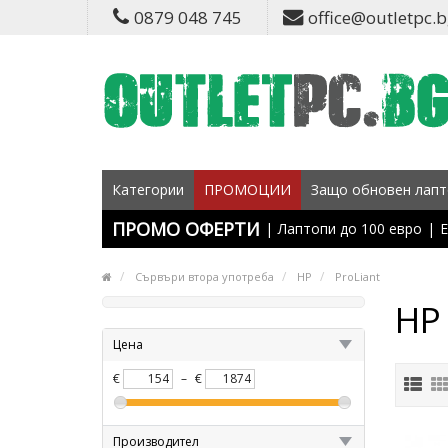
0879 048 745
office@outletpc.
Категории
ПРОМОЦИИ
Защо обновен лапт
ПРОМО ОФЕРТИ
|
Лаптопи до 100 евро
|
Е
Сървъри втора употреба
HP
ProLiant
HP 
Цена
€
–
€
Производител