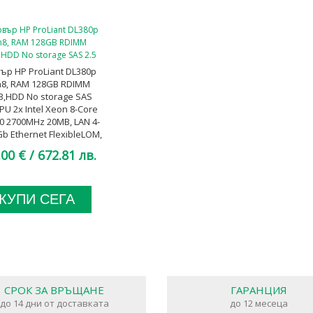
ър HP ProLiant DL380p
8, RAM 128GB RDIMM
3,HDD No storage SAS
CPU 2x Intel Xeon 8-Core
80 2700MHz 20MB, LAN 4-
Gb Ethernet FlexibleLOM,
750W Platinum, A клас
.00 €
/ 672.81 лв.
КУПИ СЕГА
СРОК ЗА ВРЪЩАНЕ
ГАРАНЦИЯ
до 14 дни от доставката
до 12 месеца