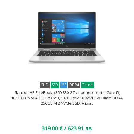
FHD
SSD
IPS
DDR4
Touch
Лаптоп HP EliteBook x360 830 G7 с процесор Intel Core i5,
10210U up to 4.20GHz 6MB, 13.3", RAM 8192MB So-Dimm DDR4,
256GB M.2 NVMe SSD, A клас
319.00 €
/ 623.91 лв.