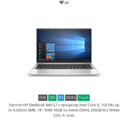
FHD
SSD
IPS
DDR4
Touch
Лаптоп HP EliteBook 840 G7 с процесор Intel Core i5, 10210U up
to 4.20GHz 6MB, 14", RAM 16GB So-Dimm DDR4, 256GB M.2 NVMe
SSD, A- клас