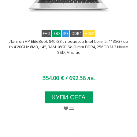
FHD
SSD
IPS
DDR4
HDMI
Лаптоп HP EliteBook 840 G8 с процесор Intel Core i5, 1135G7 up
to 4.20GHz 8MB, 14", RAM 16GB So-Dimm DDR4, 256GB M.2 NVMe
SSD, A- клас
354.00 €
/ 692.36 лв.
КУПИ СЕГА