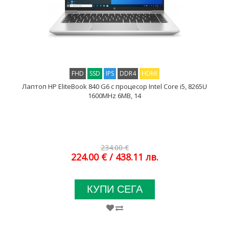
FHD
SSD
IPS
DDR4
HDMI
Лаптоп HP EliteBook 840 G6 с процесор Intel Core i5, 8265U
1600MHz 6MB, 14
234.00 €
224.00 €
/ 438.11 лв.
КУПИ СЕГА