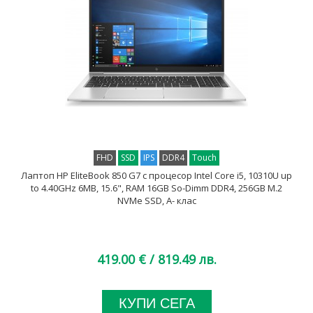
FHD
SSD
IPS
DDR4
Touch
Лаптоп HP EliteBook 850 G7 с процесор Intel Core i5, 10310U up
to 4.40GHz 6MB, 15.6", RAM 16GB So-Dimm DDR4, 256GB M.2
NVMe SSD, A- клас
419.00 €
/ 819.49 лв.
КУПИ СЕГА