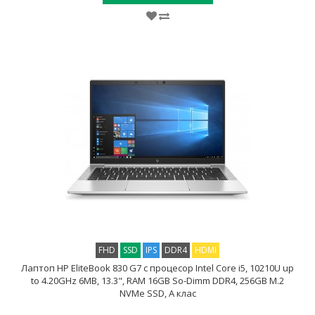
FHD
SSD
IPS
DDR4
HDMI
Лаптоп HP EliteBook 830 G7 с процесор Intel Core i5, 10210U up
to 4.20GHz 6MB, 13.3", RAM 16GB So-Dimm DDR4, 256GB M.2
NVMe SSD, A клас