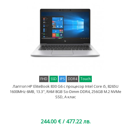
FHD
SSD
IPS
DDR4
Touch
Лаптоп HP EliteBook 830 G6 с процесор Intel Core i5, 8265U
1600MHz 6MB, 13.3", RAM 8GB So-Dimm DDR4, 256GB M.2 NVMe
SSD, A клас
244.00 €
/ 477.22 лв.