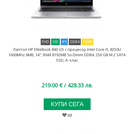
FHD
SSD
IPS
DDR4
HDMI
Лаптоп HP EliteBook 840 G5 с процесор Intel Core i5, 8250U
1600MHz 6MB, 14", RAM 8192MB So-Dimm DDR4, 256 GB M.2 SATA
SSD, A- клас
219.00 €
/ 428.33 лв.
КУПИ СЕГА