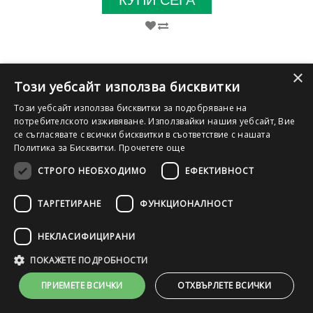
КУПИ СЕГА
×
Този уебсайт използва бисквитки
Този уебсайт използва бисквитки за подобряване на
потребителското изживяване. Използвайки нашия уебсайт, Вие
се съгласявате с всички бисквитки в съответствие с нашата
Политика за Бисквитки.
Прочетете още
СТРОГО НЕОБХОДИМО
ЕФЕКТИВНОСТ
ТАРГЕТИРАНЕ
ФУНКЦИОНАЛНОСТ
НЕКЛАСИФИЦИРАНИ
FHD
SSD
IPS
DDR4
HDMI
ПОКАЖЕТЕ ПОДРОБНОСТИ
Лаптоп HP EliteBook 840 G6 с процесор Intel Core i7 8665U
ПРИЕМЕТЕ ВСИЧКИ
ОТХВЪРЛЕТЕ ВСИЧКИ
1900MHz 8MB, 14", RAM 8GB So-Dimm DDR4, 256GB M.2 NVMe
SSD, A- клас