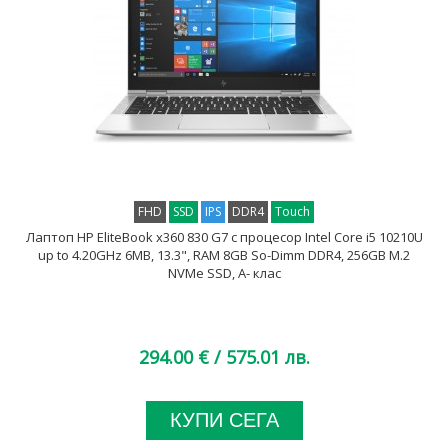
FHD
SSD
IPS
DDR4
Touch
Лаптоп HP EliteBook x360 830 G7 с процесор Intel Core i5 10210U
up to 4.20GHz 6MB, 13.3", RAM 8GB So-Dimm DDR4, 256GB M.2
NVMe SSD, A- клас
294.00 €
/ 575.01 лв.
КУПИ СЕГА