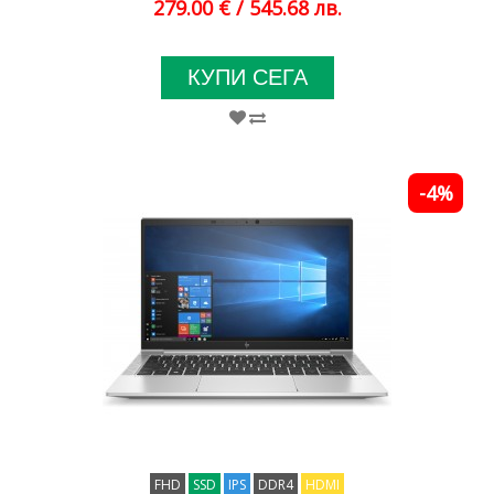
279.00 €
/ 545.68 лв.
КУПИ СЕГА
-4%
FHD
SSD
IPS
DDR4
HDMI