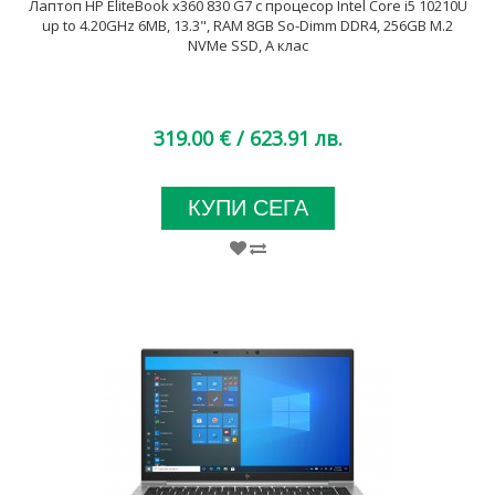
Лаптоп HP EliteBook x360 830 G7 с процесор Intel Core i5 10210U
up to 4.20GHz 6MB, 13.3", RAM 8GB So-Dimm DDR4, 256GB M.2
NVMe SSD, A клас
319.00 €
/ 623.91 лв.
КУПИ СЕГА