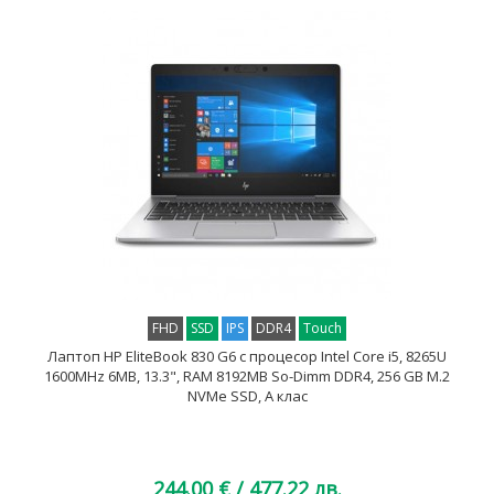
FHD
SSD
IPS
DDR4
Touch
Лаптоп HP EliteBook 830 G6 с процесор Intel Core i5, 8265U
1600MHz 6MB, 13.3", RAM 8192MB So-Dimm DDR4, 256 GB M.2
NVMe SSD, A клас
244.00 €
/ 477.22 лв.