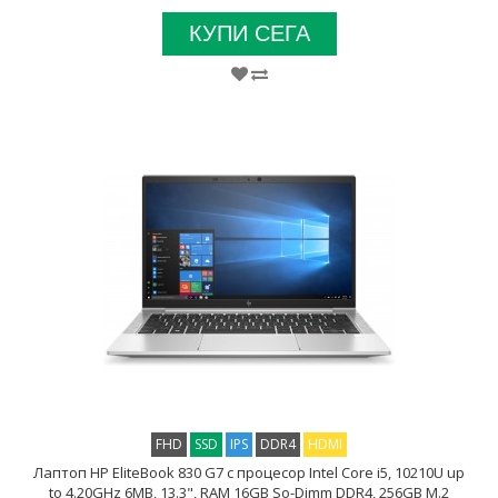
КУПИ СЕГА
FHD
SSD
IPS
DDR4
HDMI
Лаптоп HP EliteBook 830 G7 с процесор Intel Core i5, 10210U up
to 4.20GHz 6MB, 13.3", RAM 16GB So-Dimm DDR4, 256GB M.2