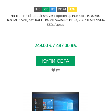
FHD
SSD
IPS
DDR4
HDMI
Лаптоп HP EliteBook 840 G6 с процесор Intel Core i5, 8265U
1600MHz 6MB, 14", RAM 8192MB So-Dimm DDR4, 256 GB M.2 NVMe
SSD, А клас
249.00 €
/ 487.00 лв.
КУПИ СЕГА