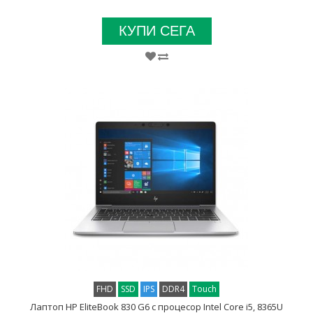
КУПИ СЕГА
FHD
SSD
IPS
DDR4
Touch
Лаптоп HP EliteBook 830 G6 с процесор Intel Core i5, 8365U