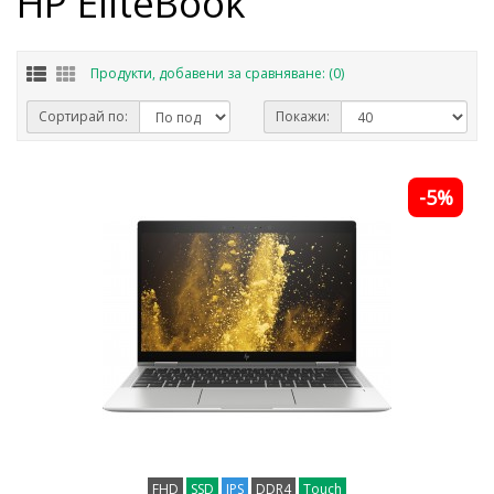
HP EliteBook
Продукти, добавени за сравняване: (0)
Сортирай по:
Покажи:
-5%
FHD
SSD
IPS
DDR4
Touch