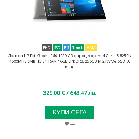
FHD
SSD
IPS
Touch
HDMI
Лаптоп HP EliteBook x360 1030 G3 с процесор Intel Core i5 8250U
1600MHz 6MB, 13.3", RAM 16GB LPDDR3, 256GB M.2 NVMe SSD, A
клас
329.00 €
/ 643.47 лв.
КУПИ СЕГА