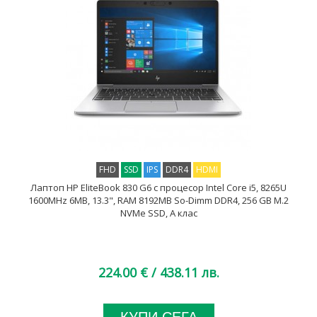
FHD
SSD
IPS
DDR4
HDMI
Лаптоп HP EliteBook 830 G6 с процесор Intel Core i5, 8265U
1600MHz 6MB, 13.3", RAM 8192MB So-Dimm DDR4, 256 GB M.2
NVMe SSD, A клас
224.00 €
/ 438.11 лв.