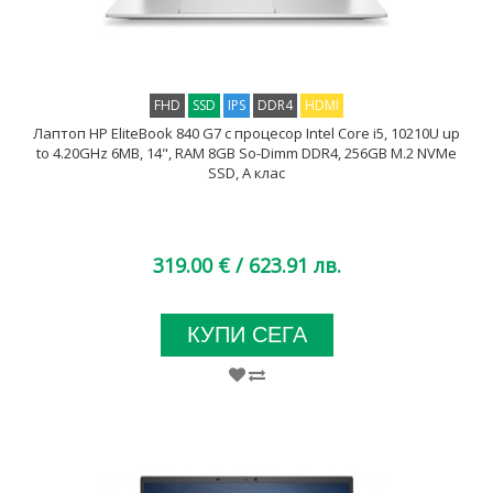
FHD
SSD
IPS
DDR4
HDMI
Лаптоп HP EliteBook 840 G7 с процесор Intel Core i5, 10210U up
to 4.20GHz 6MB, 14", RAM 8GB So-Dimm DDR4, 256GB M.2 NVMe
SSD, A клас
319.00 €
/ 623.91 лв.
КУПИ СЕГА