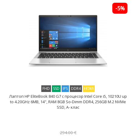
-5%
FHD
SSD
IPS
DDR4
HDMI
Лаптоп HP EliteBook 840 G7 с процесор Intel Core i5, 10210U up
to 4.20GHz 6MB, 14", RAM 8GB So-Dimm DDR4, 256GB M.2 NVMe
SSD, A- клас
294.00 €