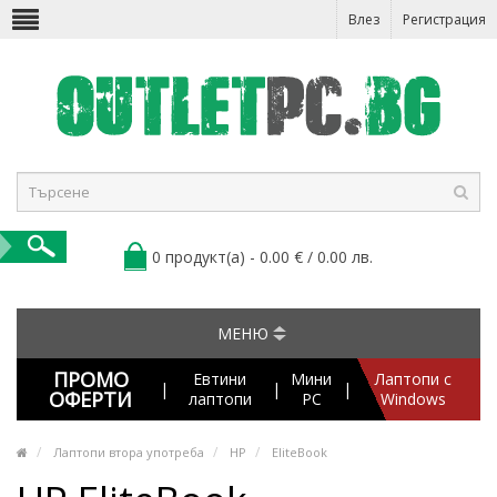
Влез
Регистрация
0 продукт(а) - 0.00 € / 0.00 лв.
МЕНЮ
ПРОМО
Евтини
Мини
Лаптопи с
|
|
|
ОФЕРТИ
лаптопи
PC
Windows
Лаптопи втора употреба
HP
EliteBook