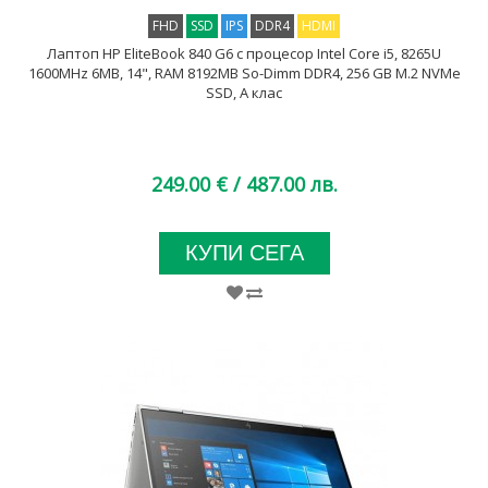
FHD
SSD
IPS
DDR4
HDMI
Лаптоп HP EliteBook 840 G6 с процесор Intel Core i5, 8265U
1600MHz 6MB, 14", RAM 8192MB So-Dimm DDR4, 256 GB M.2 NVMe
SSD, A клас
249.00 €
/ 487.00 лв.
КУПИ СЕГА