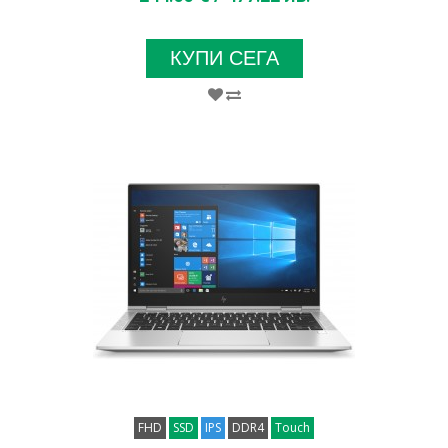
КУПИ СЕГА
FHD
SSD
IPS
DDR4
Touch