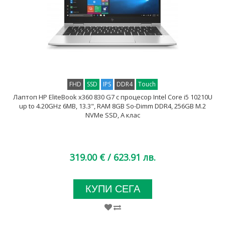
FHD
SSD
IPS
DDR4
Touch
Лаптоп HP EliteBook x360 830 G7 с процесор Intel Core i5 10210U
up to 4.20GHz 6MB, 13.3", RAM 8GB So-Dimm DDR4, 256GB M.2
NVMe SSD, A клас
319.00 €
/ 623.91 лв.
КУПИ СЕГА