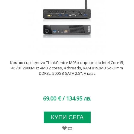
Компютър Lenovo ThinkCentre M93p с процесор Intel Core i5,
4570T 2900MHz 4MB 2 cores, 4 threads, RAM 8192MB So-Dimm
DDR3L, 500GB SATA 2.5", A клас
69.00 €
/ 134.95 лв.
КУПИ СЕГА