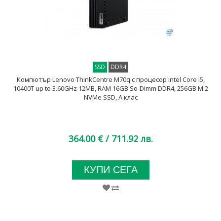
SSD
DDR4
Компютър Lenovo ThinkCentre M70q с процесор Intel Core i5,
10400T up to 3.60GHz 12MB, RAM 16GB So-Dimm DDR4, 256GB M.2
NVMe SSD, A клас
364.00 €
/ 711.92 лв.
КУПИ СЕГА