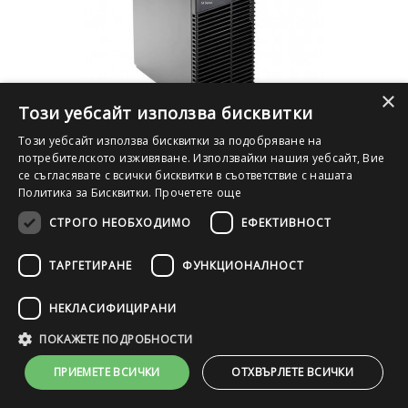
×
Този уебсайт използва бисквитки
Компютър Lenovo ThinkCentre M92p с процесор Intel Core i7,
Този уебсайт използва бисквитки за подобряване на
3770 3400Mhz 8MB 4 cores, 8 threads, RAM 8192MB DDR3, 500 GB
потребителското изживяване. Използвайки нашия уебсайт, Вие
SATA, А клас
се съгласявате с всички бисквитки в съответствие с нашата
Политика за Бисквитки.
Прочетете още
СТРОГО НЕОБХОДИМО
ЕФЕКТИВНОСТ
84.00 €
/ 164.29 лв.
ТАРГЕТИРАНЕ
ФУНКЦИОНАЛНОСТ
КУПИ СЕГА
НЕКЛАСИФИЦИРАНИ
ПОКАЖЕТЕ ПОДРОБНОСТИ
ПРИЕМЕТЕ ВСИЧКИ
ОТХВЪРЛЕТЕ ВСИЧКИ