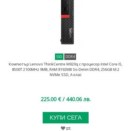
SSD
DDR4
Компютър Lenovo ThinkCentre M920q с процесор Intel Core i5,
8500T 2100MHz 9MB, RAM 8192MB So-Dimm DDR4, 256GB M.2
NVMe SSD, A клас
225.00 €
/ 440.06 лв.
КУПИ СЕГА