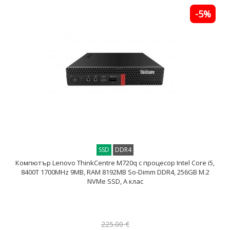
-5%
SSD
DDR4
Компютър Lenovo ThinkCentre M720q с процесор Intel Core i5,
8400T 1700MHz 9MB, RAM 8192MB So-Dimm DDR4, 256GB M.2
NVMe SSD, A клас
225.00 €