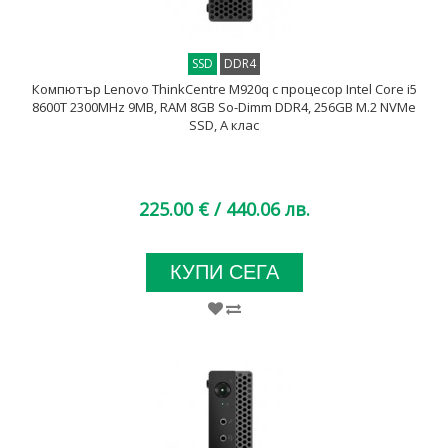
SSD
DDR4
Компютър Lenovo ThinkCentre M920q с процесор Intel Core i5
8600T 2300MHz 9MB, RAM 8GB So-Dimm DDR4, 256GB M.2 NVMe
SSD, A клас
225.00 €
/ 440.06 лв.
КУПИ СЕГА