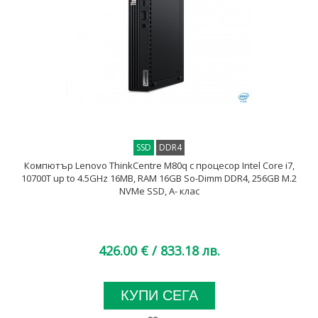
SSD
DDR4
Компютър Lenovo ThinkCentre M80q с процесор Intel Core i7,
10700T up to 4.5GHz 16MB, RAM 16GB So-Dimm DDR4, 256GB M.2
NVMe SSD, A- клас
426.00 €
/ 833.18 лв.
КУПИ СЕГА