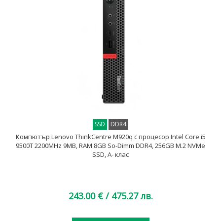
SSD
DDR4
Компютър Lenovo ThinkCentre M920q с процесор Intel Core i5
9500T 2200MHz 9MB, RAM 8GB So-Dimm DDR4, 256GB M.2 NVMe
SSD, A- клас
243.00 €
/ 475.27 лв.