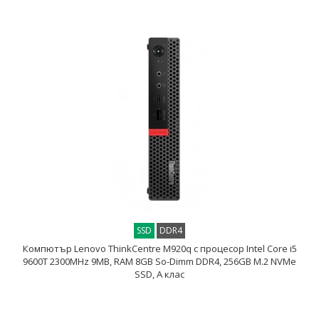
SSD
DDR4
Компютър Lenovo ThinkCentre M920q с процесор Intel Core i5
9600T 2300MHz 9MB, RAM 8GB So-Dimm DDR4, 256GB M.2 NVMe
SSD, A клас