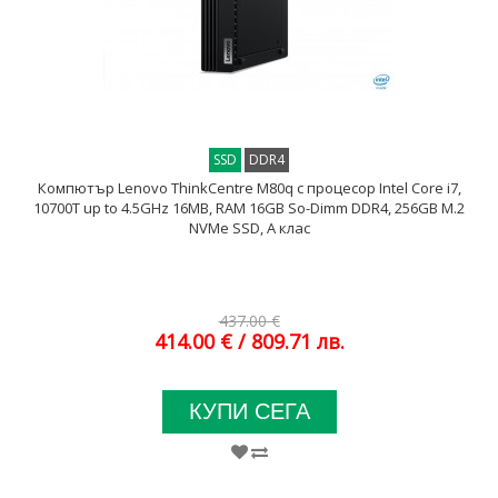
SSD
DDR4
Компютър Lenovo ThinkCentre M80q с процесор Intel Core i7,
10700T up to 4.5GHz 16MB, RAM 16GB So-Dimm DDR4, 256GB M.2
NVMe SSD, A клас
437.00 €
414.00 €
/ 809.71 лв.
КУПИ СЕГА