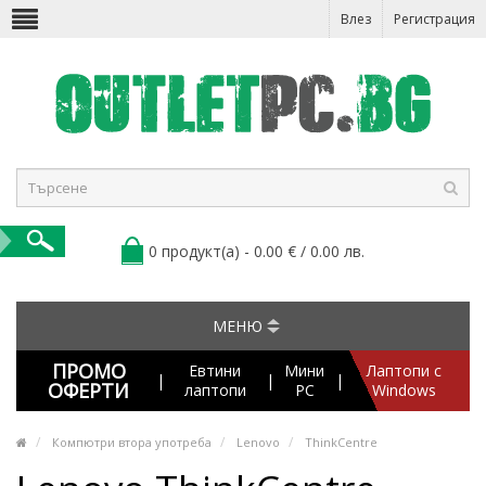
Влез
Регистрация
0 продукт(а) - 0.00 € / 0.00 лв.
МЕНЮ
ПРОМО
Евтини
Мини
Лаптопи с
|
|
|
ОФЕРТИ
лаптопи
PC
Windows
Компютри втора употреба
Lenovo
ThinkCentre