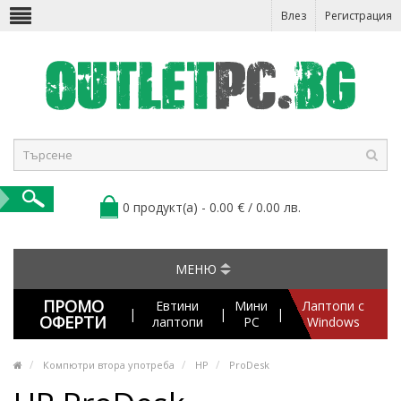
Влез
Регистрация
0 продукт(а) - 0.00 € / 0.00 лв.
МЕНЮ
ПРОМО
Евтини
Мини
Лаптопи с
|
|
|
ОФЕРТИ
лаптопи
PC
Windows
Компютри втора употреба
HP
ProDesk