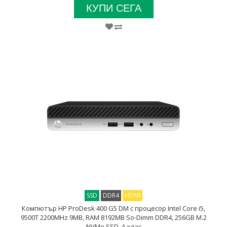
КУПИ СЕГА
SSD
DDR4
HDMI
Компютър HP ProDesk 400 G5 DM с процесор Intel Core i5,
9500T 2200MHz 9MB, RAM 8192MB So-Dimm DDR4, 256GB M.2
NVMe SSD, A клас