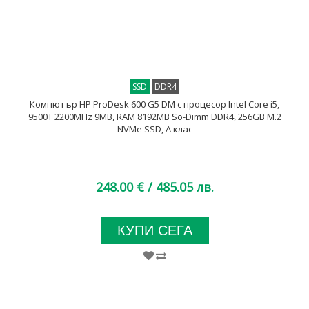
SSD
DDR4
Компютър HP ProDesk 600 G5 DM с процесор Intel Core i5,
9500T 2200MHz 9MB, RAM 8192MB So-Dimm DDR4, 256GB M.2
NVMe SSD, A клас
248.00 €
/ 485.05 лв.
КУПИ СЕГА