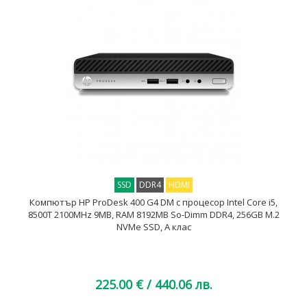
SSD
DDR4
HDMI
Компютър HP ProDesk 400 G4 DM с процесор Intel Core i5,
8500T 2100MHz 9MB, RAM 8192MB So-Dimm DDR4, 256GB M.2
NVMe SSD, A клас
225.00 €
/ 440.06 лв.