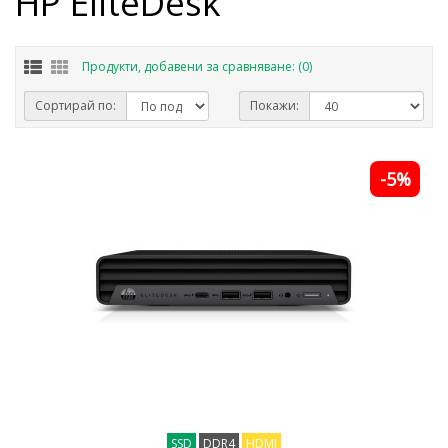
HP EliteDesk
Продукти, добавени за сравняване: (0)
Сортирай по:
Покажи:
-5%
SSD
DDR4
HDMI