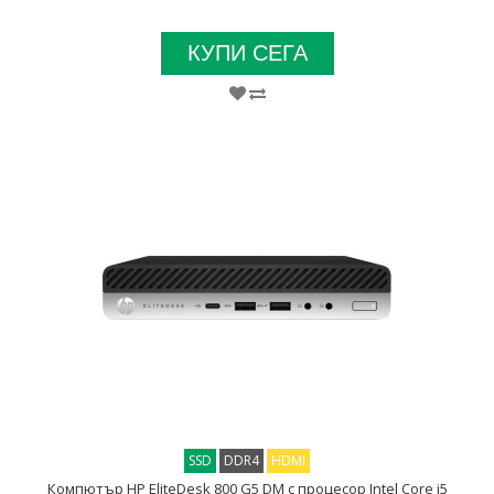
КУПИ СЕГА
SSD
DDR4
HDMI
Компютър HP EliteDesk 800 G5 DM с процесор Intel Core i5