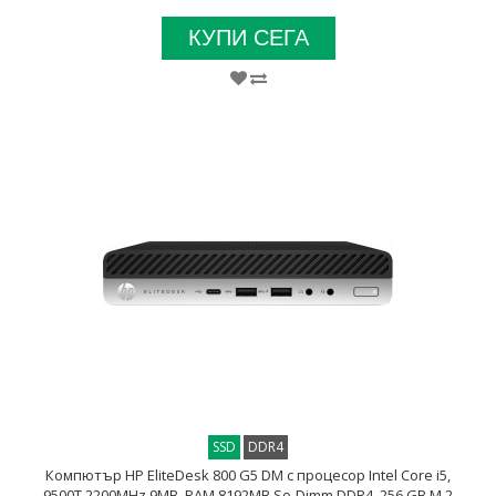
КУПИ СЕГА
SSD
DDR4
Компютър HP EliteDesk 800 G5 DM с процесор Intel Core i5,
9500T 2200MHz 9MB, RAM 8192MB So-Dimm DDR4, 256 GB M.2