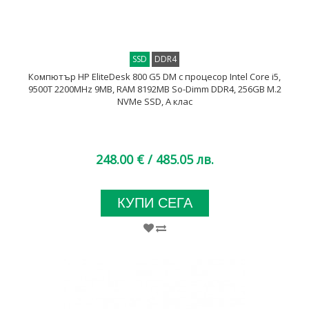
SSD
DDR4
Компютър HP EliteDesk 800 G5 DM с процесор Intel Core i5,
9500T 2200MHz 9MB, RAM 8192MB So-Dimm DDR4, 256GB M.2
NVMe SSD, A клас
248.00 €
/ 485.05 лв.
КУПИ СЕГА