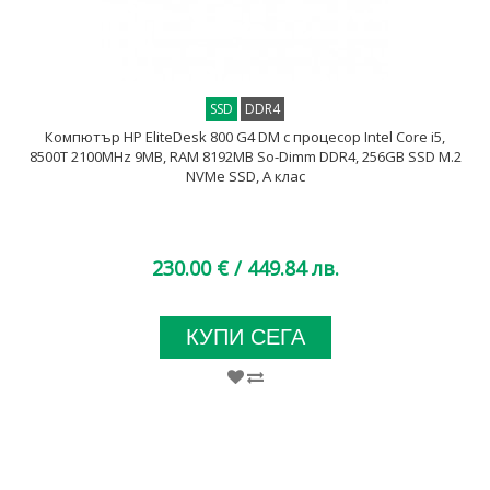
SSD
DDR4
Компютър HP EliteDesk 800 G4 DM с процесор Intel Core i5,
8500T 2100MHz 9MB, RAM 8192MB So-Dimm DDR4, 256GB SSD M.2
NVMe SSD, А клас
230.00 €
/ 449.84 лв.
КУПИ СЕГА