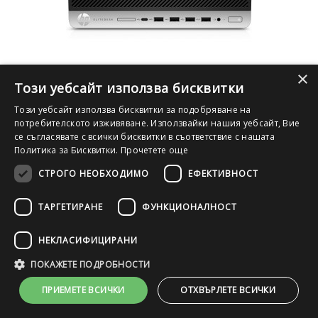
×
Този уебсайт използва бисквитки
Този уебсайт използва бисквитки за подобряване на
DDR4
потребителското изживяване. Използвайки нашия уебсайт, Вие
Компютър HP EliteDesk 705 G4 SFF с процесор AMD Ryzen 3
се съгласявате с всички бисквитки в съответствие с нашата
PRO 2200G 3500MHz 4MB, RAM 8GB DDR4, A клас
Политика за Бисквитки.
Прочетете още
СТРОГО НЕОБХОДИМО
ЕФЕКТИВНОСТ
ТАРГЕТИРАНЕ
ФУНКЦИОНАЛНОСТ
82.00 €
/ 160.38 лв.
НЕКЛАСИФИЦИРАНИ
КУПИ СЕГА
ПОКАЖЕТЕ ПОДРОБНОСТИ
ПРИЕМЕТЕ ВСИЧКИ
ОТХВЪРЛЕТЕ ВСИЧКИ