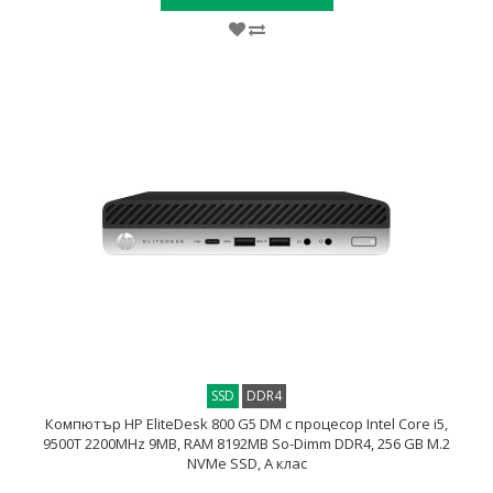
SSD
DDR4
Компютър HP EliteDesk 800 G5 DM с процесор Intel Core i5,
9500T 2200MHz 9MB, RAM 8192MB So-Dimm DDR4, 256 GB M.2
NVMe SSD, A клас