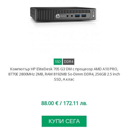
SSD
DDR4
Компютър HP EliteDesk 705 G3 DM с процесор AMD A10 PRO,
8770E 2800MHz 2MB, RAM 8192MB So-Dimm DDR4, 256GB 2.5 Inch
SSD, A клас
88.00 €
/ 172.11 лв.
КУПИ СЕГА