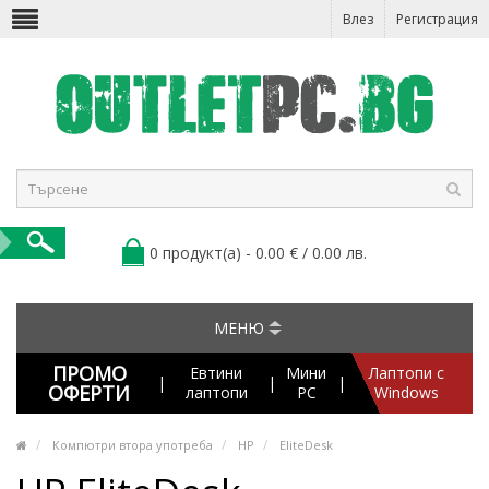
Влез
Регистрация
0 продукт(а) - 0.00 € / 0.00 лв.
МЕНЮ
ПРОМО
Евтини
Мини
Лаптопи с
|
|
|
ОФЕРТИ
лаптопи
PC
Windows
Компютри втора употреба
HP
EliteDesk