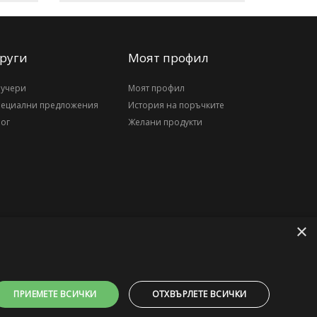
руги
Моят профил
аучери
Моят профил
пециални предложения
История на поръчките
ог
Желани продукти
×
ПРИЕМЕТЕ ВСИЧКИ
ОТХВЪРЛЕТЕ ВСИЧКИ