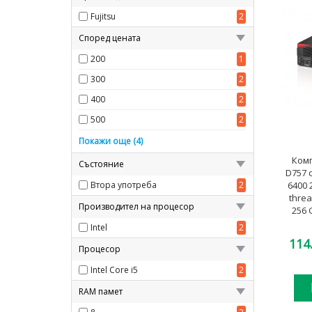
Fujitsu
2
Според цената
200
1
300
2
400
2
500
2
600
2
Покажи още (4)
Комп
700
2
Състояние
D757 с
800
2
6400 
Втора употреба
2
thre
1000
2
Производител на процесор
256 
Intel
2
114
Процесор
Intel Core i5
2
RAM памет