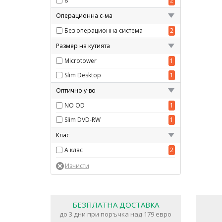
8
2
Операционна с-ма
Без операционна система
2
Размер на кутията
Microtower
1
Slim Desktop
1
Оптично у-во
NO OD
1
Slim DVD-RW
1
Клас
A клас
2
БЕЗПЛАТНА ДОСТАВКА
до 3 дни при поръчка над 179 евро