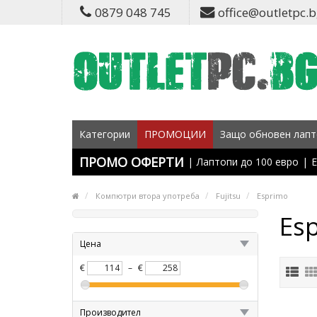
0879 048 745
office@outletpc.
Категории
ПРОМОЦИИ
Защо обновен лапт
ПРОМО ОФЕРТИ
|
Лаптопи до 100 евро
|
Е
Компютри втора употреба
Fujitsu
Esprimo
Es
Цена
€
–
€
Производител