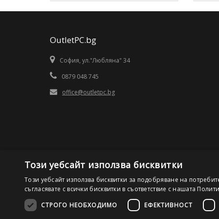
OutletPC.bg
София, ул."Любляна" 34
0879 048 745
office@outletpc.bg
Този уебсайт използва бисквитки
Този уебсайт използва бисквитки за подобряване на потребит
съгласявате с всички бисквитки в съответствие с нашата Полит
СТРОГО НЕОБХОДИМО
ЕФЕКТИВНОСТ
©2026 OutletPC.bg, Всички права запазени! Ди Ес Ай ООД