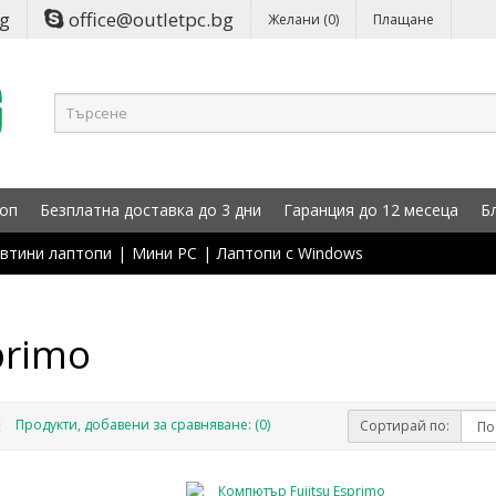
bg
office@outletpc.bg
Желани (0)
Плащане
оп
Безплатна доставка до 3 дни
Гаранция до 12 месеца
Б
втини лаптопи
|
Мини PC
|
Лаптопи с Windows
primo
Продукти, добавени за сравняване: (0)
Сортирай по: