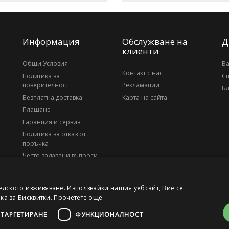
Информация
Обслужване на
Д
клиенти
Общи Условия
В
Контакт с нас
Политика за
С
поверителност
Рекламации
Бл
Безплатна доставка
Карта на сайта
Плащане
Гаранция и сервиз
Политика за отказ от
поръчка
Често задавани въпроси
За нас
елското изживяване. Използвайки нашия уебсайт, Вие се
ика за Бисквитки.
Прочетете още
ТАРГЕТИРАНЕ
ФУНКЦИОНАЛНОСТ
, ЕИК 203010795