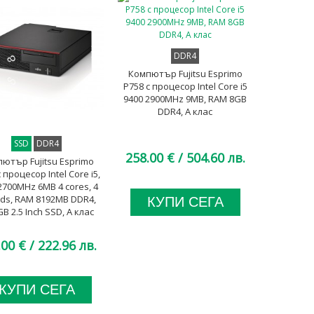
DDR4
Компютър Fujitsu Esprimo
P758 с процесор Intel Core i5
9400 2900MHz 9MB, RAM 8GB
DDR4, A клас
SSD
DDR4
258.00 €
/ 504.60 лв.
ютър Fujitsu Esprimo
 процесор Intel Core i5,
2700MHz 6MB 4 cores, 4
ads, RAM 8192MB DDR4,
КУПИ СЕГА
GB 2.5 Inch SSD, А клас
.00 €
/ 222.96 лв.
КУПИ СЕГА