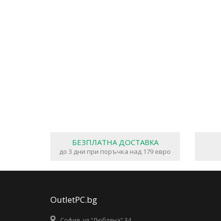
БЕЗПЛАТНА ДОСТАВКА
до 3 дни при поръчка над 179 евро
OutletPC.bg
София, ул."Любляна" 34