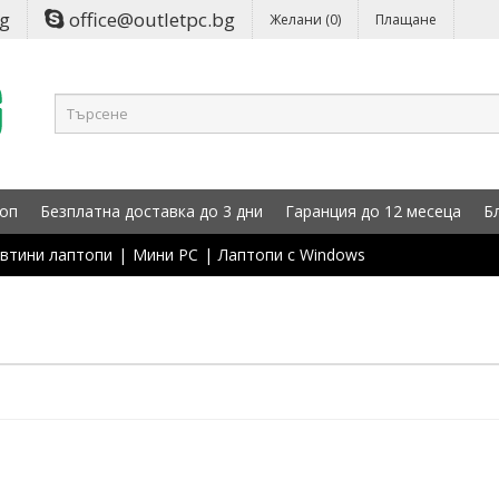
bg
office@outletpc.bg
Желани (0)
Плащане
оп
Безплатна доставка до 3 дни
Гаранция до 12 месеца
Б
втини лаптопи
|
Мини PC
|
Лаптопи с Windows