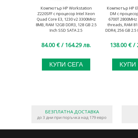
Компютър HP Workstation
Компютър HP El
Z220SFF с процесор Intel Xeon
DM с процесор 
Quad Core E3, 1230 v2 3300MHz
6700T 2800MHz 
8MB, RAM 12GB DDR3, 128 GB 2.5
threads, RAM 8
Inch SSD SATA 2.5
DDR4, 256 GB 2.5 
84.00 €
/ 164.29 лв.
138.00 €
/ 
КУПИ СЕГА
КУПИ
БЕЗПЛАТНА ДОСТАВКА
до 3 дни при поръчка над 179 евро