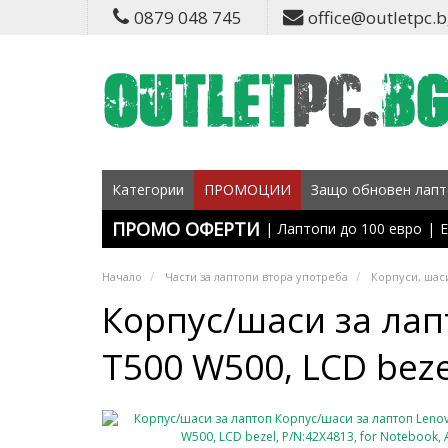
0879 048 745
office@outletpc.
Категории
ПРОМОЦИИ
Защо обновен лапт
ПРОМО ОФЕРТИ
|
Лаптопи до 100 евро
|
Е
Начало
Части за лаптопи втора употреба
Корпуси, шаси
Корпус/шаси за лап
T500 W500, LCD beze