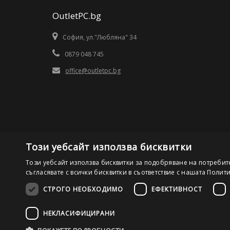
OutletPC.bg
София, ул."Любляна" 34
0879 048 745
office@outletpc.bg
Този уебсайт използва бисквитки
Този уебсайт използва бисквитки за подобряване на потребит
съгласявате с всички бисквитки в съответствие с нашата Полит
СТРОГО НЕОБХОДИМО
ЕФЕКТИВНОСТ
©2026 OutletPC.bg, Всички права запазени! Ди Ес Ай ООД
НЕКЛАСИФИЦИРАНИ