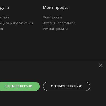
руги
Моят профил
аучери
Моят профил
пециални предложения
История на поръчките
ог
Желани продукти
×
ПРИЕМЕТЕ ВСИЧКИ
ОТХВЪРЛЕТЕ ВСИЧКИ