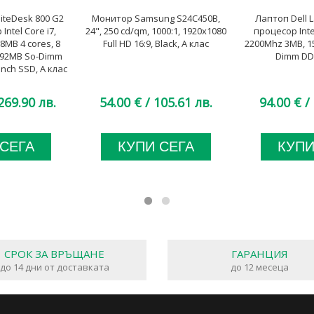
iteDesk 800 G2
Монитор Samsung S24C450B,
Лаптоп Dell L
Intel Core i7,
24", 250 cd/qm, 1000:1, 1920x1080
процесор Inte
8MB 4 cores, 8
Full HD 16:9, Black, А клас
2200Mhz 3MB, 15
192MB So-Dimm
Dimm DDR
Inch SSD, A клас
269.90 лв.
54.00 €
/ 105.61 лв.
94.00 €
/ 
 СЕГА
КУПИ СЕГА
КУПИ
СРОК ЗА ВРЪЩАНЕ
ГАРАНЦИЯ
до 14 дни от доставката
до 12 месеца