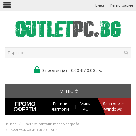
Влез
Регистрация
0 продукт(а) - 0.00 € / 0.00 лв.
МЕНЮ
ПРОМО
Евтини
Мини
Лаптопи с
|
|
|
ОФЕРТИ
лаптопи
PC
Windows
Начало
Части за лаптопи втора употреба
Корпуси, шасита за лаптопи