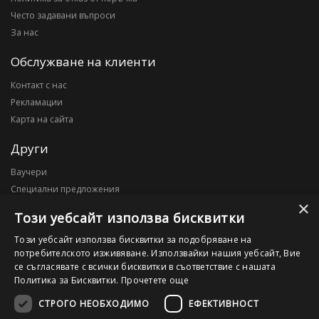
Често задавани въпроси
За нас
Обслужване на клиенти
Контакт с нас
Рекламации
Карта на сайта
Други
Ваучери
Специални предложения
×
Блог
Този уебсайт използва бисквитки
Моят профил
Този уебсайт използва бисквитки за подобряване на
потребителското изживяване. Използвайки нашия уебсайт, Вие
Моят профил
се съгласявате с всички бисквитки в съответствие с нашата
История на поръчките
Политика за Бисквитки.
Прочетете още
Желани продукти
СТРОГО НЕОБХОДИМО
ЕФЕКТИВНОСТ