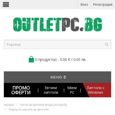
Влез
Регистрация
0 продукт(а) - 0.00 € / 0.00 лв.
МЕНЮ
ПРОМО
Евтини
Мини
Лаптопи с
|
|
|
ОФЕРТИ
лаптопи
PC
Windows
Начало
Части за лаптопи втора употреба
Корпуси, шасита за лаптопи