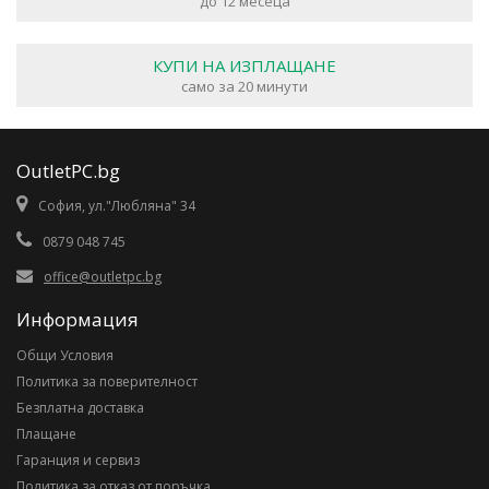
до 12 месеца
КУПИ НА ИЗПЛАЩАНЕ
само за 20 минути
OutletPC.bg
София, ул."Любляна" 34
0879 048 745
office@outletpc.bg
Информация
Общи Условия
Политика за поверителност
Безплатна доставка
Плащане
Гаранция и сервиз
Политика за отказ от поръчка