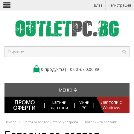
Влез
Регистрация
0 продукт(а) - 0.00 € / 0.00 лв.
МЕНЮ
ПРОМО
Евтини
Мини
Лаптопи с
|
|
|
ОФЕРТИ
лаптопи
PC
Windows
Начало
Части за лаптопи втора употреба
Батерии за лаптопи