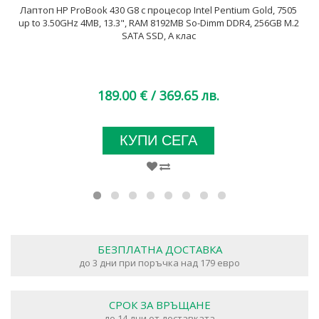
Лаптоп HP ProBook 430 G8 с процесор Intel Pentium Gold, 7505
up to 3.50GHz 4MB, 13.3", RAM 8192MB So-Dimm DDR4, 256GB M.2
SATA SSD, A клас
189.00 €
/ 369.65 лв.
КУПИ СЕГА
БЕЗПЛАТНА ДОСТАВКА
до 3 дни при поръчка над 179 евро
СРОК ЗА ВРЪЩАНЕ
до 14 дни от доставката